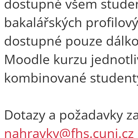
dostupné všem stude
bakalářských profilov
dostupné pouze dálk
Moodle kurzu jednotl
kombinované student
Dotazy a požadavky za
nahravky@fhs.cuni.cz